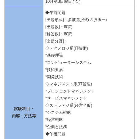
10月第3日曜日予定
◆午前問題
[出題形式]：多肢選択式(四肢択一)
[出題数]：80問
[解答数]：80問
[出題分野]：
◇テクノロジ系(IT技術)
*基礎理論
*コンピューターシステム
*技術要素
*開発技術
◇マネジメント系(IT管理)
*プロジェクトマネジメント
*サービスマネジメント
◇ストラテジ系(経営全般)
試験科目・
*システム戦略
内容・方法等
*経営戦略
*企業と法務
◆午後問題