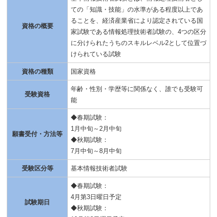
ての「知識・技能」の水準がある程度以上であ
ることを、経済産業省により認定されている国
資格の概要
家試験である情報処理技術者試験の、4つの区分
に分けられたうちのスキルレベル2として位置づ
けられている試験
資格の種類
国家資格
年齢・性別・学歴等に関係なく、誰でも受験可
受験資格
能
◆春期試験：
1月中旬～2月中旬
願書受付・方法等
◆秋期試験：
7月中旬～8月中旬
受験区分等
基本情報技術者試験
◆春期試験：
4月第3日曜日予定
試験期日
◆秋期試験：