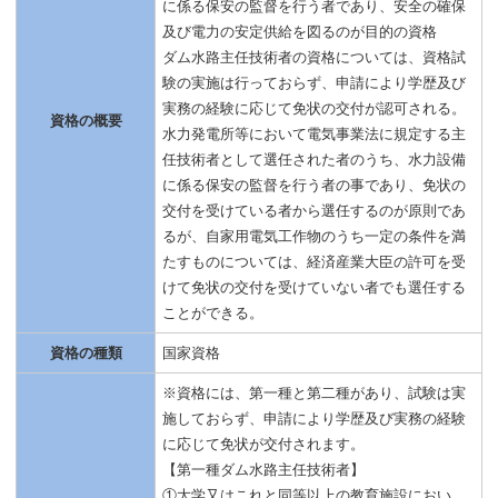
に係る保安の監督を行う者であり、安全の確保
及び電力の安定供給を図るのが目的の資格
ダム水路主任技術者の資格については、資格試
験の実施は行っておらず、申請により学歴及び
実務の経験に応じて免状の交付が認可される。
資格の概要
水力発電所等において電気事業法に規定する主
任技術者として選任された者のうち、水力設備
に係る保安の監督を行う者の事であり、免状の
交付を受けている者から選任するのが原則であ
るが、自家用電気工作物のうち一定の条件を満
たすものについては、経済産業大臣の許可を受
けて免状の交付を受けていない者でも選任する
ことができる。
資格の種類
国家資格
※資格には、第一種と第二種があり、試験は実
施しておらず、申請により学歴及び実務の経験
に応じて免状が交付されます。
【第一種ダム水路主任技術者】
①大学又はこれと同等以上の教育施設におい