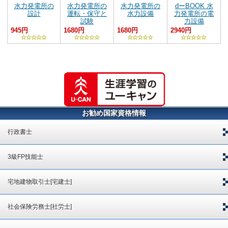
水力発電所の
水力発電所の
水力発電所の
dーBOOK 水
設計
運転・保守と
水力設備
力発電所の電
試験
力設備
945円
1680円
1680円
2940円
お勧め国家資格情報
行政書士
3級FP技能士
宅地建物取引士[宅建士]
社会保険労務士[社労士]