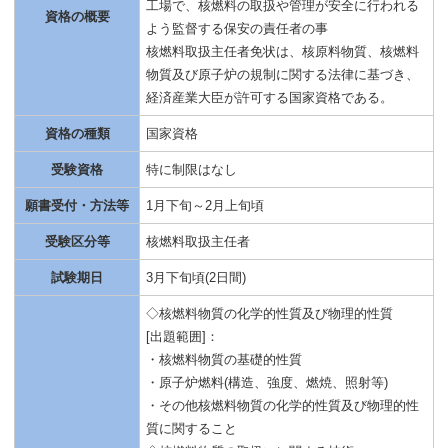
工場で、核燃料の取扱や管理が安全に行われる
資格の概要
よう監督する保安の責任者の事
核燃料取扱主任者免状は、核原料物質、核燃料
物質及び原子炉の規制に関する法律に基づき、
経済産業大臣が許可する国家資格である。
資格の種類
国家資格
受験資格
特に制限はなし
願書受付・方法等
1月下旬～2月上旬頃
受験区分等
核燃料取扱主任者
試験期日
3月下旬頃(2日間)
◇核燃料物質の化学的性質及び物理的性質
[出題範囲]：
・核燃料物質の基礎的性質
・原子炉燃料(構造、強度、燃焼、照射等)
・その他核燃料物質の化学的性質及び物理的性
質に関すること