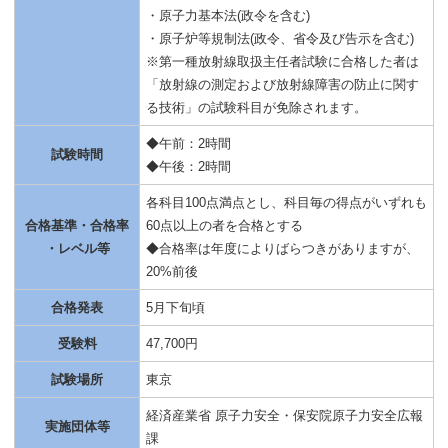
・原子力基本法(政令を含む)
・原子炉等規制法(政令、省令及び告示を含む)
※第一種放射線取扱主任者試験に合格した者は
「放射線の測定および放射線障害の防止に関す
る技術」の試験科目が免除されます。
◆午前：2時間
試験時間
◆午後：2時間
各科目100点満点とし、科目毎の得点がいずれも
合格基準・合格率
60点以上の者を合格とする
・レベル等
◆合格率は年度によりばらつきがありますが、
20%前後
合格発表
5月下旬頃
受験料
47,700円
試験場所
東京
経済産業省 原子力安全・保安院原子力安全広報
実施団体等
課